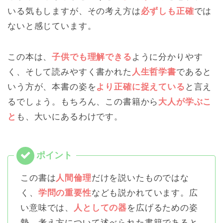
いる気もしますが、その考え方は
必ずしも正確
では
ないと感じています。
この本は、
子供でも理解できる
ように分かりやす
く、そして読みやすく書かれた
人生哲学書
であると
いう方が、本書の姿を
より正確に捉えている
と言え
るでしょう。もちろん、この書籍から
大人が学ぶこ
と
も、大いにあるわけです。
この書は
人間倫理
だけを説いたものではな
く、
学問の重要性
なども説かれています。広
い意味では、
人としての器
を広げるための姿
勢、考え方について述べられた書籍であると