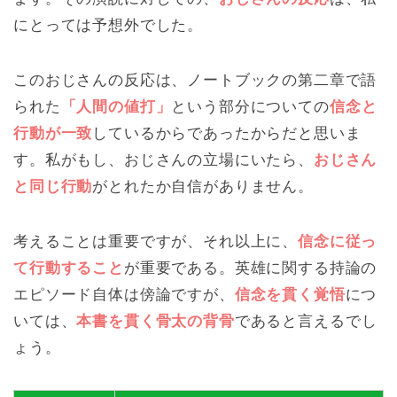
にとっては予想外でした。
このおじさんの反応は、ノートブックの第二章で語
られた
「人間の値打」
という部分についての
信念と
行動が一致
しているからであったからだと思いま
す。私がもし、おじさんの立場にいたら、
おじさん
と同じ行動
がとれたか自信がありません。
考えることは重要ですが、それ以上に、
信念に従っ
て行動すること
が重要である。英雄に関する持論の
エピソード自体は傍論ですが、
信念を貫く覚悟
につ
いては、
本書を貫く骨太の背骨
であると言えるでし
ょう。