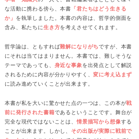
な活動に携わる傍ら、本書
「君たちはどう生きる
か」
を執筆しました。本書の内容は、哲学的側面を
含み、私たちに
生き方
を考えさせてくれます。
哲学論は、ともすれば
難解になりがち
ですが、本書
にそれは当てはまりません。本書では、難しそうな
テーマであっても、
身近な事象
を出発点として解説
されるために内容が分かりやすく、
変に考え込まず
に読み進めていくことが出来ます。
本書が私を大いに驚かせた点の一つは、この本が
戦
前に発行された書籍
であるということです。舞台が
完全な現代ではないことは、
情景描写から想像
する
ことが出来ます。しかし、
その出版が実際に戦前で