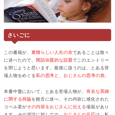
さいごに
この書籍が、
素晴らしい人生の友
であることは散々
に述べたので、
閑話休題的な話題
でこのエントリー
を閉じようと思います。最後に扱うのは、とある登
場人物をめぐる
私の思考と、おじさんの思考の差
。
本書中盤において、とある登場人物が、
有名な英雄
に関する持論
を饒舌に述べ、その内容に感化された
コペル君が
その内容をおじさんに伝える
場面があり
ます。その演説に対しての、
おじさんの反応
は、私