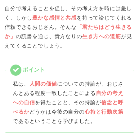
自分で考えることを促し、その考え方を時には厳し
く、しかし
豊かな感情と共感
を持って論じてくれる
信頼できるおじさん。そんな
「君たちはどう生きる
か」
の読書を通じ、貴方なりの
生き方への道筋
が見
えてくることでしょう。
私は、
人間の価値
についての持論が、おじさ
んとある程度一致したことによる
自分の考え
への自信
を得たことと、その持論が
信念と呼
べるか
どうかは今後の自分の
心持と行動次第
であるということを学びました。