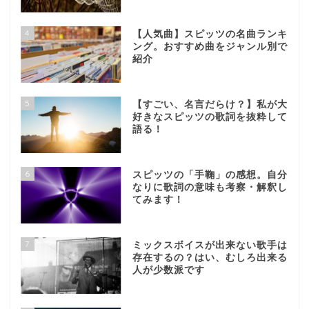
4
【人気曲】スピッツの名曲ランキ
ング。おすすめ曲をジャンル別で
紹介
5
【すごい、名言だらけ？】私が大
好きなスピッツの歌詞を抜粋して
語る！
6
スピッツの「手鞠」の感想。自分
なりに歌詞の意味も考察・解釈し
てみます！
7
ミックスボイスが出来ない歌手は
存在するの？はい、むしろ出来る
人が少数派です