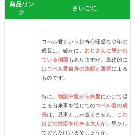
商品リン
さいごに
ク
コペル君という好奇心旺盛な少年の
成長は、確かに、
おじさんに導かれ
ている側面
もありますが、最終的に
は
コペル君自身の決断と選択
による
ものです。
特に、
物語中盤から終盤
にかけて起
こる出来事を通じての
コペル君の成
長
は、見事としか言えません。
これ
ほどの対応を出来る大人
が、果たし
てどれだけいるでしょうか。