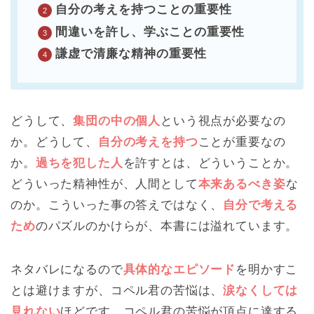
自分の考えを持つことの重要性
間違いを許し、学ぶことの重要性
謙虚で清廉な精神の重要性
どうして、
集団の中の個人
という視点が必要なの
か。どうして、
自分の考えを持つ
ことが重要なの
か。
過ちを犯した人
を許すとは、どういうことか。
どういった精神性が、人間として
本来あるべき姿
な
のか。こういった事の答えではなく、
自分で考える
ため
のパズルのかけらが、本書には溢れています。
ネタバレになるので
具体的なエピソード
を明かすこ
とは避けますが、コペル君の苦悩は、
涙なくしては
見れない
ほどです。コペル君の苦悩が頂点に達する