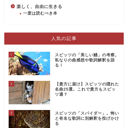
楽しく、自由に生きる
一度は読むべき本
人気の記事
1
スピッツの「美しい鰭」の考察。
私なりの曲感想や歌詞解釈を語
る！
2
【貴方に届け】スピッツの隠れた
名曲25選。これで貴方もスピッ
ツ通？
3
スピッツの「スパイダー」。怖い
と有名な歌詞に別解釈を投げかけ
る