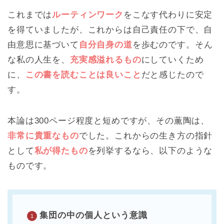
これまでは
ルーティンワーク
をこなす代わりに安定
を得ていましたが、これからは自己責任の下で、自
由意思に基づいて
自分自身の道
を歩むのです。そん
な私の人生を、
充実感溢れるもの
にしていくため
に、
この書を読むことは良いこと
だと感じたので
す。
本論は300ページ程度と短めですが、その薫陶は、
非常に貴重なもの
でした。これからの生き方の指針
として
私が得たもの
を列挙するなら、以下のような
ものです。
集団の中の個人という意識