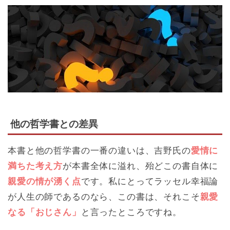
他の哲学書との差異
本書と他の哲学書の一番の違いは、吉野氏の
愛情に
満ちた考え方
が本書全体に溢れ、殆どこの書自体に
親愛の情が湧く点
です。私にとってラッセル幸福論
が人生の師であるのなら、この書は、それこそ
親愛
なる「おじさん」
と言ったところですね。