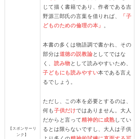
じて描く書籍であり、作者である吉
野源三郎氏の言葉を借りれば、
「子
どものための倫理の本」
。
本書の多くは物語調で書かれ、その
部分は
道徳の説教論
としてではな
く、
読み物
として読みやすいため、
子どもにも読みやすい
本である言え
るでしょう。
ただし、この本を必要とするのは、
何も
子供だけ
ではありません。大人
だからと言って
精神的に成熟
してい
【スポンサーリ
るとは限らないですし、大人は子供
ンク】
より多くの
精神的試練に直面する可