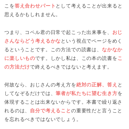
こを
答え合わせパート
として考えることが出来ると
思えるかもしれません。
つまり、コペル君の日常で起こった出来事を、
おじ
さんならどう考えるかな
という視点でページをめく
るということです。この方法での読書は、
なかなか
に楽しいもの
です。しかし私は、この本の読書を
こ
の方法だけ
で終えるべきではないと考えます。
何故なら、おじさんの考え方を
絶対の正解、答え
と
してなぞるだけでは、
筆者が私たちに望む生き方
を
体現することは出来ないからです。本書で繰り返さ
れるのは、
自分で考えること
の重要性だと言うこと
を忘れるべきではないでしょう。