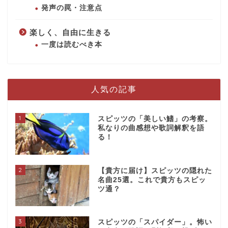
発声の罠・注意点
楽しく、自由に生きる
一度は読むべき本
人気の記事
1
スピッツの「美しい鰭」の考察。
私なりの曲感想や歌詞解釈を語
る！
2
【貴方に届け】スピッツの隠れた
名曲25選。これで貴方もスピッ
ツ通？
3
スピッツの「スパイダー」。怖い