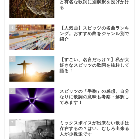
と有名な歌詞に別解釈を投げかけ
る
4
【人気曲】スピッツの名曲ランキ
ング。おすすめ曲をジャンル別で
紹介
5
【すごい、名言だらけ？】私が大
好きなスピッツの歌詞を抜粋して
語る！
6
スピッツの「手鞠」の感想。自分
なりに歌詞の意味も考察・解釈し
てみます！
7
ミックスボイスが出来ない歌手は
存在するの？はい、むしろ出来る
人が少数派です