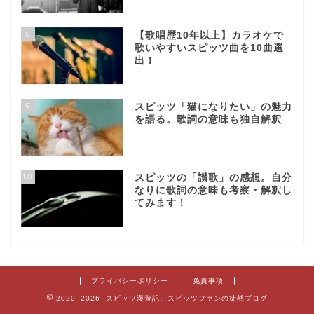
8
【歌唱歴10年以上】カラオケで
歌いやすいスピッツ曲を10曲選
出！
9
スピッツ「猫になりたい」の魅力
を語る。歌詞の意味も独自解釈
10
スピッツの「讃歌」の感想。自分
なりに歌詞の意味も考察・解釈し
てみます！
プライバシーポリシー
免責事項
2020–2026 スピッツ漫遊記。スピッツファンの徒然ブログ