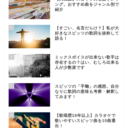
ング。おすすめ曲をジャンル別で
紹介
5
【すごい、名言だらけ？】私が大
好きなスピッツの歌詞を抜粋して
語る！
6
ミックスボイスが出来ない歌手は
存在するの？はい、むしろ出来る
人が少数派です
7
スピッツの「手鞠」の感想。自分
なりに歌詞の意味も考察・解釈し
てみます！
8
【歌唱歴10年以上】カラオケで
歌いやすいスピッツ曲を10曲選
出！