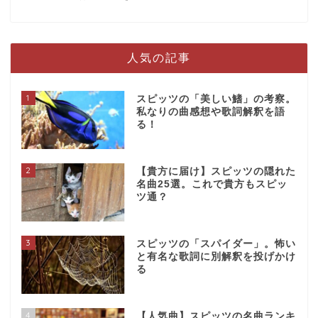
人気の記事
1
スピッツの「美しい鰭」の考察。
私なりの曲感想や歌詞解釈を語
る！
2
【貴方に届け】スピッツの隠れた
名曲25選。これで貴方もスピッ
ツ通？
3
スピッツの「スパイダー」。怖い
と有名な歌詞に別解釈を投げかけ
る
4
【人気曲】スピッツの名曲ランキ