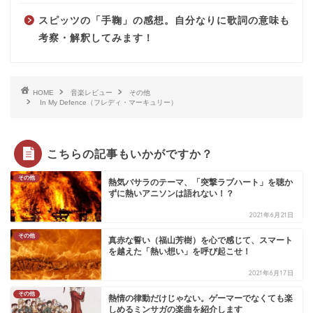
スピッツの「手鞠」の感想。自分なりに歌詞の意味も
考察・解釈してみます！
HOME
音楽レビュー
その他
In My Defence（フレディ・マーキュリー）
こちらの記事もいかがですか？
その他
熱気バサラのテーマ、「突撃ラブハート」を聴か
ずに熱いアニソンは語れない！？
2021年6月21日
その他
真赤な誓い（福山芳樹）を心で感じて、スマート
を越えた「熱い想い」を呼び起こせ！
2021年6月17日
その他
熱情の律動だけじゃない。ゲーマーでなくても楽
しめるミンサガの楽曲を紹介します