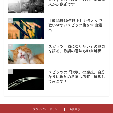
人が少数派です
8
【歌唱歴10年以上】カラオケで
歌いやすいスピッツ曲を10曲選
出！
9
スピッツ「猫になりたい」の魅力
を語る。歌詞の意味も独自解釈
10
スピッツの「讃歌」の感想。自分
なりに歌詞の意味も考察・解釈し
てみます！
プライバシーポリシー
免責事項