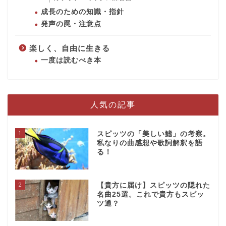
成長のための知識・指針
発声の罠・注意点
楽しく、自由に生きる
一度は読むべき本
人気の記事
1
スピッツの「美しい鰭」の考察。
私なりの曲感想や歌詞解釈を語
る！
2
【貴方に届け】スピッツの隠れた
名曲25選。これで貴方もスピッ
ツ通？