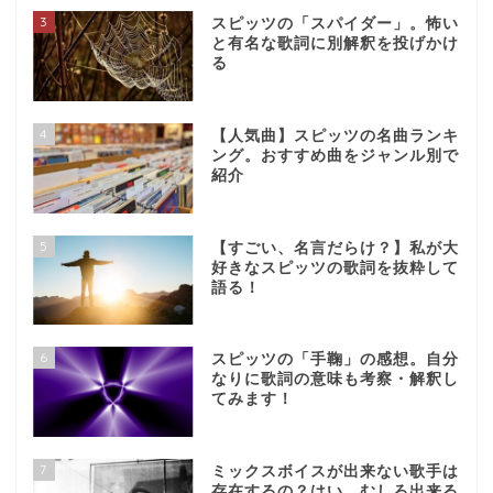
3
スピッツの「スパイダー」。怖い
と有名な歌詞に別解釈を投げかけ
る
4
【人気曲】スピッツの名曲ランキ
ング。おすすめ曲をジャンル別で
紹介
5
【すごい、名言だらけ？】私が大
好きなスピッツの歌詞を抜粋して
語る！
6
スピッツの「手鞠」の感想。自分
なりに歌詞の意味も考察・解釈し
てみます！
7
ミックスボイスが出来ない歌手は
存在するの？はい、むしろ出来る