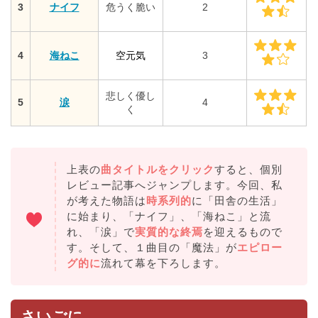
3
ナイフ
危うく脆い
2
4
海ねこ
空元気
3
悲しく優し
5
涙
4
く
上表の
曲タイトルをクリック
すると、個別
レビュー記事へジャンプします。今回、私
が考えた物語は
時系列的
に「田舎の生活」
に始まり、「ナイフ」、「海ねこ」と流
れ、「涙」で
実質的な終焉
を迎えるもので
す。そして、１曲目の「魔法」が
エピロー
グ的に
流れて幕を下ろします。
さいごに