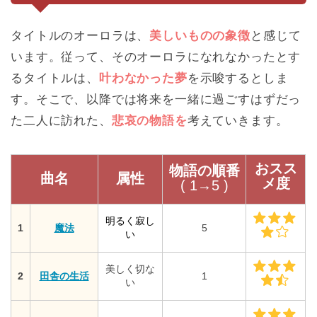
タイトルのオーロラは、
美しいものの象徴
と感じて
います。従って、そのオーロラになれなかったとす
るタイトルは、
叶わなかった夢
を示唆するとしま
す。そこで、以降では将来を一緒に過ごすはずだっ
た二人に訪れた、
悲哀の物語を
考えていきます。
おスス
物語の順番
曲名
属性
メ度
( 1→5 )
明るく寂し
1
魔法
5
い
美しく切な
2
田舎の生活
1
い