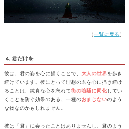
（
一覧に戻る
）
4. 君だけを
彼は、君の姿を心に描くことで、
大人の世界
を歩き
続けています。彼にとって理想の君を心に描き続け
ることは、純真な心を忘れて
街の喧騒に同化
してい
くことを防ぐ効果のある、一種の
おまじない
のよう
な物なのかもしれません。
彼は「君」に会ったことはありませんし、君のよう