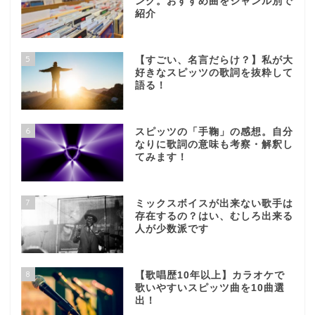
ング。おすすめ曲をジャンル別で
紹介
5
【すごい、名言だらけ？】私が大
好きなスピッツの歌詞を抜粋して
語る！
6
スピッツの「手鞠」の感想。自分
なりに歌詞の意味も考察・解釈し
てみます！
7
ミックスボイスが出来ない歌手は
存在するの？はい、むしろ出来る
人が少数派です
8
【歌唱歴10年以上】カラオケで
歌いやすいスピッツ曲を10曲選
出！