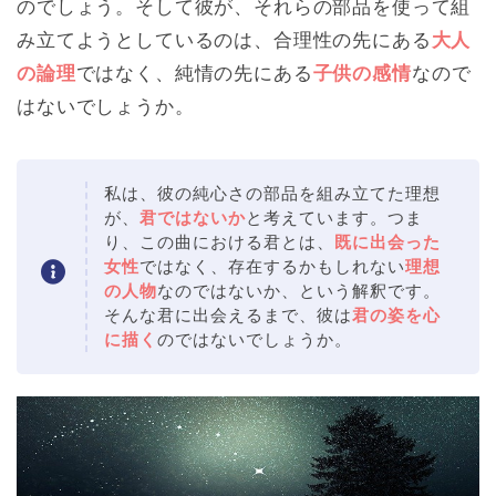
のでしょう。そして彼が、それらの部品を使って組
み立てようとしているのは、合理性の先にある
大人
の論理
ではなく、純情の先にある
子供の感情
なので
はないでしょうか。
私は、彼の純心さの部品を組み立てた理想
が、
君ではないか
と考えています。つま
り、この曲における君とは、
既に出会った
女性
ではなく、存在するかもしれない
理想
の人物
なのではないか、という解釈です。
そんな君に出会えるまで、彼は
君の姿を心
に描く
のではないでしょうか。