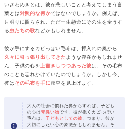
いざわめきとは、彼が悲しいことと考えてしまう言
葉とは
対照的な何か
ではないでしょうか。例えば、
月明りに照らされ、ただ一生懸命にその生を全うす
る
虫たちの歌
などかもしれません。
彼が手にするカビっぽい毛布は、押入れの奥から
久々に引っ張り出してきた
ような存在かもしれませ
ん。子供の心を
上書きしつつあった彼
は、その毛布
のことも忘れかけていたのでしょうか。しかし今、
彼は
その毛布を手に
夜空を見上げます。
大人の社会に慣れた鼻からすれば、子ども
の心は
青臭い物
です。彼が抱くカビっぽい
毛布は、
子どもとしての彼
、つまり、彼が
大切にしたい心の象徴かもしれません。そ