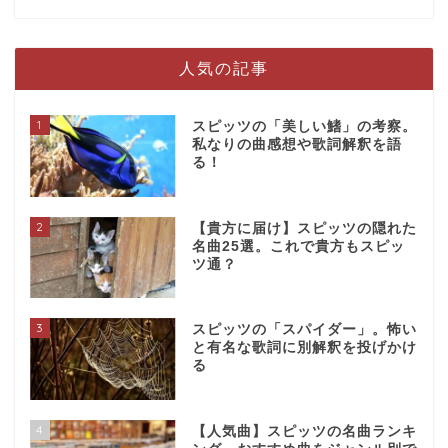
人気の記事
1
スピッツの「美しい鰭」の考察。
私なりの曲感想や歌詞解釈を語
る！
2
【貴方に届け】スピッツの隠れた
名曲25選。これで貴方もスピッ
ツ通？
3
スピッツの「スパイダー」。怖い
と有名な歌詞に別解釈を投げかけ
る
4
【人気曲】スピッツの名曲ランキ