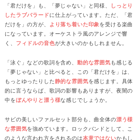
「君だけを」も、「夢じゃない」と同様、
しっとり
したラブバラード
に仕上がっています。ただ、「君
だけを」の方が、
より落ち着いた印象
を受ける楽曲
になっています。オーケストラ風のアレンジで響
く、
フィドルの音色
が大きいのかもしれません。
「泳ぐ」などの歌詞を含め、
動的な雰囲気
も感じる
「夢じゃない」と比べると、この「君だけを」は、
もっとゆったりした
静的な雰囲気
を感じます。具体
的に言うならば、歌詞の影響もありますが、夜闇の
中を
ぼんやりと漂う様
な感じでしょうか。
サビの美しいファルセット部分も、曲全体の
漂う様
な雰囲気
を強めています。ロックバンドとして、こ
のような言われ方をされるのは
本意ではない
かもし