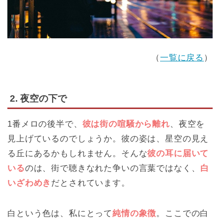
（
一覧に戻る
）
2. 夜空の下で
1番メロの後半で、
彼は街の喧騒から離れ
、夜空を
見上げているのでしょうか。彼の姿は、星空の見え
る丘にあるかもしれません。そんな
彼の耳に届いて
いる
のは、街で聴きなれた争いの言葉ではなく、
白
いざわめき
だとされています。
白という色は、私にとって
純情の象徴
。ここでの白