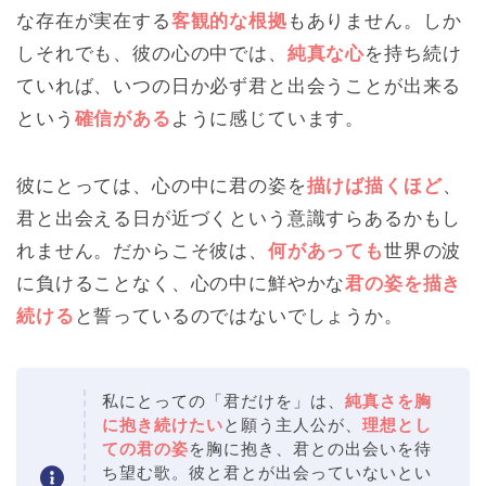
な存在が実在する
客観的な根拠
もありません。しか
しそれでも、彼の心の中では、
純真な心
を持ち続け
ていれば、いつの日か必ず君と出会うことが出来る
という
確信がある
ように感じています。
彼にとっては、心の中に君の姿を
描けば描くほど
、
君と出会える日が近づくという意識すらあるかもし
れません。だからこそ彼は、
何があっても
世界の波
に負けることなく、心の中に鮮やかな
君の姿を描き
続ける
と誓っているのではないでしょうか。
私にとっての「君だけを」は、
純真さを胸
に抱き続けたい
と願う主人公が、
理想とし
ての君の姿
を胸に抱き、君との出会いを待
ち望む歌。彼と君とが出会っていないとい