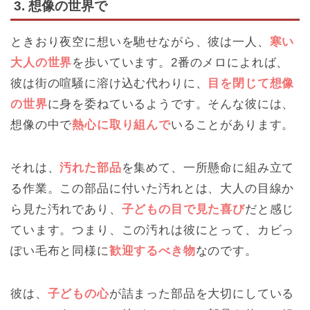
3. 想像の世界で
ときおり夜空に想いを馳せながら、彼は一人、
寒い
大人の世界
を歩いています。2番のメロによれば、
彼は街の喧騒に溶け込む代わりに、
目を閉じて想像
の世界
に身を委ねているようです。そんな彼には、
想像の中で
熱心に取り組んで
いることがあります。
それは、
汚れた部品
を集めて、一所懸命に組み立て
る作業。この部品に付いた汚れとは、大人の目線か
ら見た汚れであり、
子どもの目で見た喜び
だと感じ
ています。つまり、この汚れは彼にとって、カビっ
ぽい毛布と同様に
歓迎するべき物
なのです。
彼は、
子どもの心
が詰まった部品を大切にしている