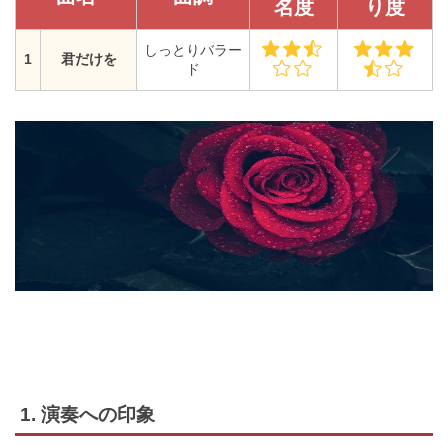
名度
り度
しっとりバラー
1
君だけを
ド
1. 演奏への印象