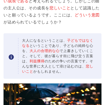
い成長である
と考えられるでしょう。しかしこの曲
の主人公は、その成長を
悲しいこと
として認識した
いと願っているようです。ここには、
どういう意図
が込められているでしょうか？
大人になるということは、
子どもではなく
なる
ということであり、子どもの純粋な心
を、
大人の合理的な心
で上書きしていくこ
と。そして、彼が暮らす街に飛び交う言葉
は、
利益獲得
のための争いの言葉です。そ
んな世界に大人として溶け込むのは、
悲し
いこと
かもしれません。