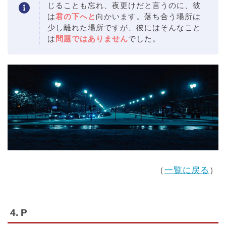
じることも忘れ、夜更けだと言うのに、彼
は
君の下へと
向かいます。落ち合う場所は
少し離れた場所ですが、彼にはそんなこと
は
問題ではありません
でした。
（
一覧に戻る
）
4. P