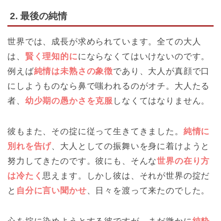
2. 最後の純情
世界では、成長が求められています。全ての大人
は、
賢く理知的に
にならなくてはいけないのです。
例えば
純情は未熟さの象徴
であり、大人が真顔で口
にしようものなら鼻で嗤われるのがオチ。大人たる
者、
幼少期の愚かさを克服
しなくてはなりません。
彼もまた、その掟に従って生きてきました。
純情に
別れを告げ
、大人としての振舞いを身に着けようと
努力してきたのです。彼にも、そんな
世界の在り方
は冷たく
思えます。しかし彼は、それが世界の掟だ
と
自分に言い聞かせ
、日々を渡って来たのでした。