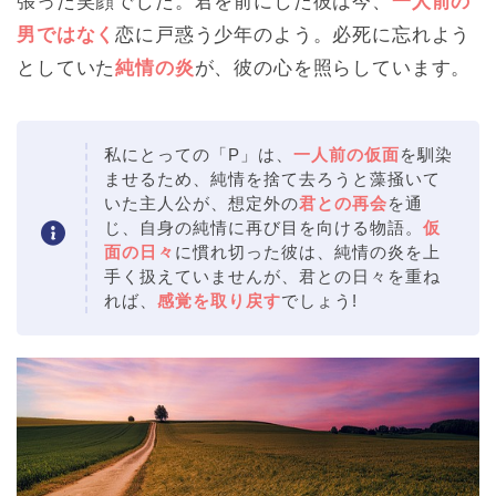
張った笑顔でした。君を前にした彼は今、
一人前の
男ではなく
恋に戸惑う少年のよう。必死に忘れよう
としていた
純情の炎
が、彼の心を照らしています。
私にとっての「P」は、
一人前の仮面
を馴染
ませるため、純情を捨て去ろうと藻掻いて
いた主人公が、想定外の
君との再会
を通
じ、自身の純情に再び目を向ける物語。
仮
面の日々
に慣れ切った彼は、純情の炎を上
手く扱えていませんが、君との日々を重ね
れば、
感覚を取り戻す
でしょう!