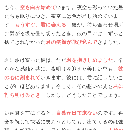
もう、
空も白み始めて
います。夜空を彩っていた星
たちも眠りにつき、夜空には色が差し始めていま
す。
もうすぐ、君に会える
。彼が、待ち合わせ場所
に繋がる坂を登り切ったとき。彼の目には、ずっと
捨てきれなかった
君の笑顔が飛び込んで
きました。
君に駆け寄った彼は、ただ
君を抱きしめました
。柔
らかな感触と共に、夜明けを迎えた美しい空も、
彼
の心に刻まれて
いきます。彼には、君に話したいこ
とが山ほどあります。今こそ、その想いの丈を
君に
打ち明けるとき
。しかし、どうしたことでしょう。
いざ君を前にすると、
言葉が出て来ない
のです。再
会を祝して快活に笑おうとしても、出てくるのは強