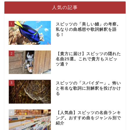
人気の記事
1
スピッツの「美しい鰭」の考察。
私なりの曲感想や歌詞解釈を語
る！
2
【貴方に届け】スピッツの隠れた
名曲25選。これで貴方もスピッ
ツ通？
3
スピッツの「スパイダー」。怖い
と有名な歌詞に別解釈を投げかけ
る
4
【人気曲】スピッツの名曲ランキ
ング。おすすめ曲をジャンル別で
紹介