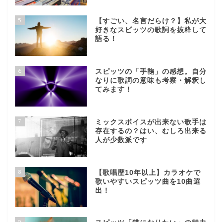
5
【すごい、名言だらけ？】私が大
好きなスピッツの歌詞を抜粋して
語る！
6
スピッツの「手鞠」の感想。自分
なりに歌詞の意味も考察・解釈し
てみます！
7
ミックスボイスが出来ない歌手は
存在するの？はい、むしろ出来る
人が少数派です
8
【歌唱歴10年以上】カラオケで
歌いやすいスピッツ曲を10曲選
出！
9