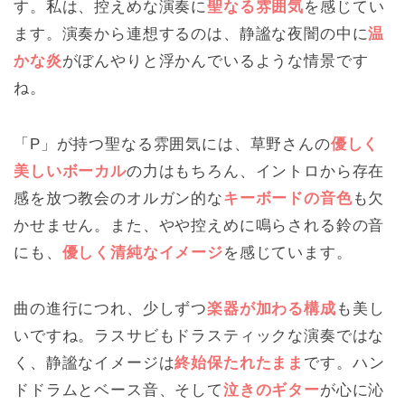
す。私は、控えめな演奏に
聖なる雰囲気
を感じてい
ます。演奏から連想するのは、静謐な夜闇の中に
温
かな炎
がぼんやりと浮かんでいるような情景です
ね。
「P」が持つ聖なる雰囲気には、草野さんの
優しく
美しいボーカル
の力はもちろん、イントロから存在
感を放つ教会のオルガン的な
キーボードの音色
も欠
かせません。また、やや控えめに鳴らされる鈴の音
にも、
優しく清純なイメージ
を感じています。
曲の進行につれ、少しずつ
楽器が加わる構成
も美し
いですね。ラスサビもドラスティックな演奏ではな
く、静謐なイメージは
終始保たれたまま
です。ハン
ドドラムとベース音、そして
泣きのギター
が心に沁