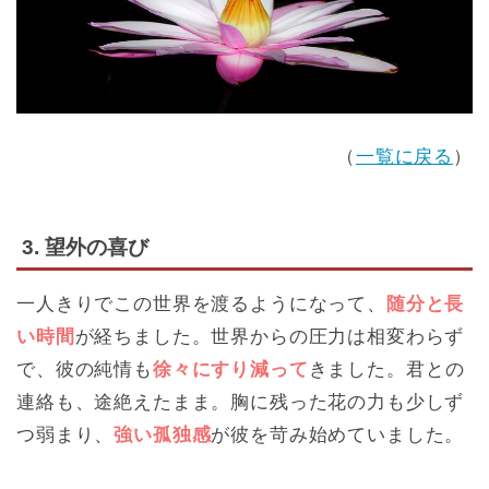
（
一覧に戻る
）
3. 望外の喜び
一人きりでこの世界を渡るようになって、
随分と長
い時間
が経ちました。世界からの圧力は相変わらず
で、彼の純情も
徐々にすり減って
きました。君との
連絡も、途絶えたまま。胸に残った花の力も少しず
つ弱まり、
強い孤独感
が彼を苛み始めていました。