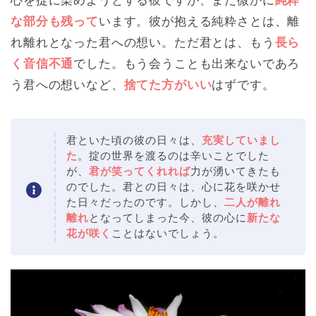
心を掟に染めようとする彼ですが、まだ微かに
純粋
な部分も残って
います。彼が抱える純粋さとは、離
れ離れとなった君への想い。ただ君とは、もう
長ら
く音信不通
でした。もう会うことも出来ないであろ
う君への想いなど、
捨てた方がいい
はずです。
君といた頃の彼の日々は、
充実していまし
た
。掟の世界を渡るのは辛いことでした
が、
君が笑ってくれれば
力が湧いてきたも
のでした。君との日々は、心に花を咲かせ
た日々だったのです。しかし、
二人が離れ
離れ
となってしまった今、彼の心に
新たな
花が咲く
ことはないでしょう。