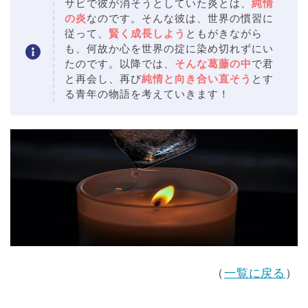
サビで彼が消そうとしていた炎とは、
純情
の炎
なのです。そんな彼は、世界の慣習に
従って、
賢く成長しよう
ともがきながら
も、何故か心を世界の掟に染め切れずにい
たのです。以降では、
そんな葛藤の中
で君
と再会し、再び
純情と向き合い直そう
とす
る青年の物語を考えていきます！
（
一覧に戻る
）