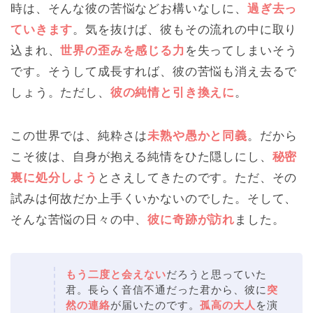
時は、そんな彼の苦悩などお構いなしに、
過ぎ去っ
ていきます
。気を抜けば、彼もその流れの中に取り
込まれ、
世界の歪みを感じる力
を失ってしまいそう
です。そうして成長すれば、彼の苦悩も消え去るで
しょう。ただし、
彼の純情と引き換えに
。
この世界では、純粋さは
未熟や愚かと同義
。だから
こそ彼は、自身が抱える純情をひた隠しにし、
秘密
裏に処分しよう
とさえしてきたのです。ただ、その
試みは何故だか上手くいかないのでした。そして、
そんな苦悩の日々の中、
彼に奇跡が訪れ
ました。
もう二度と会えない
だろうと思っていた
君。長らく音信不通だった君から、彼に
突
然の連絡
が届いたのです。
孤高の大人
を演