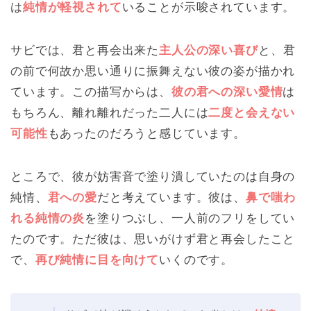
は
純情が軽視されて
いることが示唆されています。
サビでは、君と再会出来た
主人公の深い喜び
と、君
の前で何故か思い通りに振舞えない彼の姿が描かれ
ています。この描写からは、
彼の君への深い愛情
は
もちろん、離れ離れだった二人には
二度と会えない
可能性
もあったのだろうと感じています。
ところで、彼が妨害音で塗り潰していたのは自身の
純情、
君への愛
だと考えています。彼は、
鼻で嗤わ
れる純情の炎
を塗りつぶし、一人前のフリをしてい
たのです。ただ彼は、思いがけず君と再会したこと
で、
再び純情に目を向けて
いくのです。