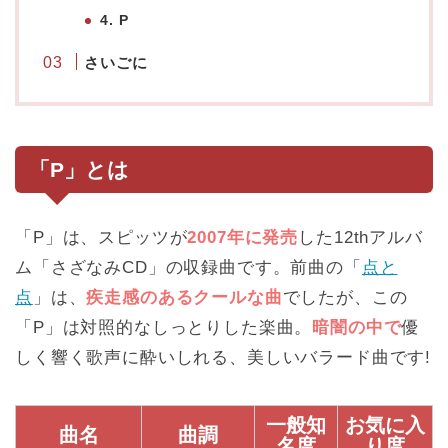
4. P
さいごに
「P」とは
「P」は、スピッツが
2007年に発売
した12thアルバ
ム「さざなみCD」の収録曲です。前曲の「
点と
点
」は、
疾走感のあるクールな曲
でしたが、この
「P」は対照的なしっとりした楽曲。
暗闇の中で
優
しく響く歌声に酔いしれる、美しいバラード曲です!
一般知
お気に入
曲名
曲調
名度
り度