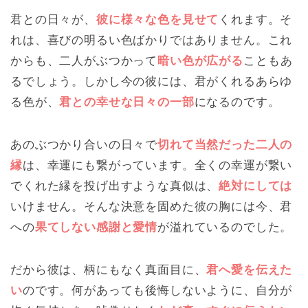
君との日々が、
彼に様々な色を見せて
くれます。そ
れは、喜びの明るい色ばかりではありません。これ
からも、二人がぶつかって
暗い色が広がる
こともあ
るでしょう。しかし今の彼には、君がくれるあらゆ
る色が、
君との幸せな日々の一部
になるのです。
あのぶつかり合いの日々で
切れて当然だった二人の
縁
は、幸運にも繋がっています。全くの幸運が繋い
でくれた縁を投げ出すような真似は、
絶対にしては
いけません。そんな決意を固めた彼の胸には今、君
への
果てしない感謝と愛情
が溢れているのでした。
だから彼は、柄にもなく真面目に、
君へ愛を伝えた
い
のです。何があっても後悔しないように、自分が