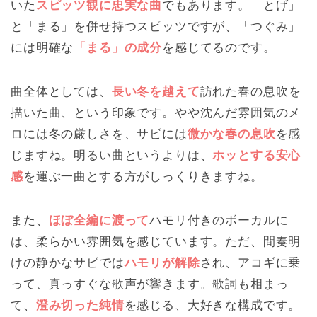
いた
スピッツ観に忠実な曲
でもあります。「とげ」
と「まる」を併せ持つスピッツですが、「つぐみ」
には明確な
「まる」の成分
を感じてるのです。
曲全体としては、
長い冬を越えて
訪れた春の息吹を
描いた曲、という印象です。やや沈んだ雰囲気のメ
ロには冬の厳しさを、サビには
微かな春の息吹
を感
じますね。明るい曲というよりは、
ホッとする安心
感
を運ぶ一曲とする方がしっくりきますね。
また、
ほぼ全編に渡って
ハモリ付きのボーカルに
は、柔らかい雰囲気を感じています。ただ、間奏明
けの静かなサビでは
ハモリが解除
され、アコギに乗
って、真っすぐな歌声が響きます。歌詞も相まっ
て、
澄み切った純情
を感じる、大好きな構成です。