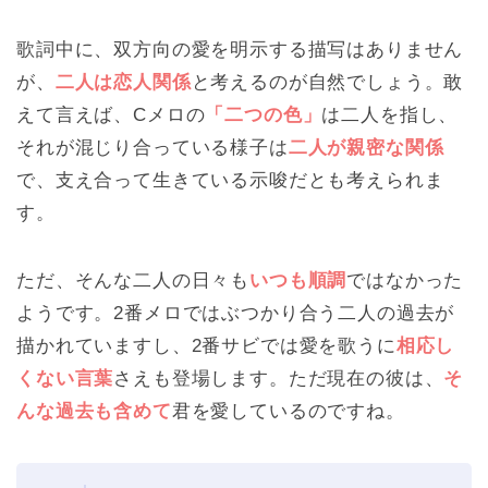
歌詞中に、双方向の愛を明示する描写はありません
が、
二人は恋人関係
と考えるのが自然でしょう。敢
えて言えば、Cメロの
「二つの色」
は二人を指し、
それが混じり合っている様子は
二人が親密な関係
で、支え合って生きている示唆だとも考えられま
す。
ただ、そんな二人の日々も
いつも順調
ではなかった
ようです。2番メロではぶつかり合う二人の過去が
描かれていますし、2番サビでは愛を歌うに
相応し
くない言葉
さえも登場します。ただ現在の彼は、
そ
んな過去も含めて
君を愛しているのですね。