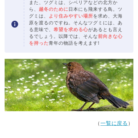
また、ツグミは、シベリアなどの北方か
ら、
越冬のために
日本にも飛来する鳥。ツ
グミは、
より住みやすい場所
を求め、大海
原を渡るのですね。そんなツグミには、あ
る意味で、
希望を求める心
があるとも言え
るでしょう。以降では、そんな
前向きな心
を持った
青年の物語を考えます!
（
一覧に戻る
）