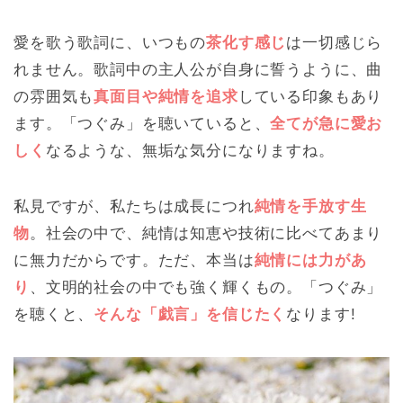
愛を歌う歌詞に、いつもの
茶化す感じ
は一切感じら
れません。歌詞中の主人公が自身に誓うように、曲
の雰囲気も
真面目や純情を追求
している印象もあり
ます。「つぐみ」を聴いていると、
全てが急に愛お
しく
なるような、無垢な気分になりますね。
私見ですが、私たちは成長につれ
純情を手放す生
物
。社会の中で、純情は知恵や技術に比べてあまり
に無力だからです。ただ、本当は
純情には力があ
り
、文明的社会の中でも強く輝くもの。「つぐみ」
を聴くと、
そんな「戯言」を信じたく
なります!