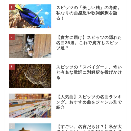
1
スピッツの「美しい鰭」の考察。
私なりの曲感想や歌詞解釈を語
る！
2
【貴方に届け】スピッツの隠れた
名曲25選。これで貴方もスピッ
ツ通？
3
スピッツの「スパイダー」。怖い
と有名な歌詞に別解釈を投げかけ
る
4
【人気曲】スピッツの名曲ランキ
ング。おすすめ曲をジャンル別で
紹介
5
【すごい、名言だらけ？】私が大