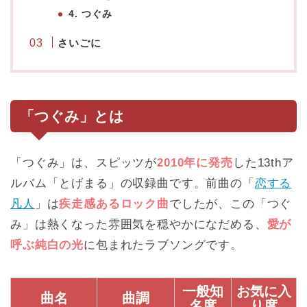
4. つぐみ
さいごに
「つぐみ」とは
「つぐみ」は、スピッツが
2010年に発売
した13thア
ルバム「とげまる」の収録曲です。前曲の「
恋する
凡人
」は
疾走感あるロック曲
でしたが、この「つぐ
み」は熱くなった雰囲気を穏やかになだめる、
愛が
呼ぶ純白の光
に包まれたラブソングです。
一般知
お気に入
曲名
曲調
名度
り度