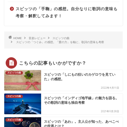
スピッツの「手鞠」の感想。自分なりに歌詞の意味も
考察・解釈してみます！
HOME
音楽レビュー
スピッツの曲
スピッツの「つぐみ」の感想。「愛の力」を軸に、歌詞の意味も考察
こちらの記事もいかがですか？
スピッツの曲
スピッツの「しにもの狂いのカゲロウを見てい
た」の感想。
2022年4月11日
スピッツの曲
スピッツの「インディゴ地平線」の魅力を語る。
その歌詞の意味も独自考察
2021年9月28日
スピッツの曲
スピッツの「あわ」。主人公が知った、あべこべ
の世界とは？