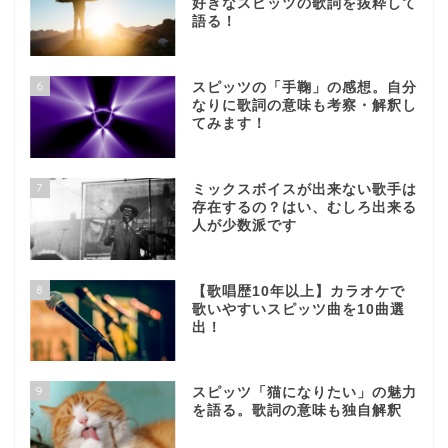
好きなスピッツの歌詞を抜粋して
語る！
6
スピッツの「手鞠」の感想。自分
なりに歌詞の意味も考察・解釈し
てみます！
7
ミックスボイスが出来ない歌手は
存在するの？はい、むしろ出来る
人が少数派です
8
【歌唱歴10年以上】カラオケで
歌いやすいスピッツ曲を10曲選
出！
9
スピッツ「猫になりたい」の魅力
を語る。歌詞の意味も独自解釈