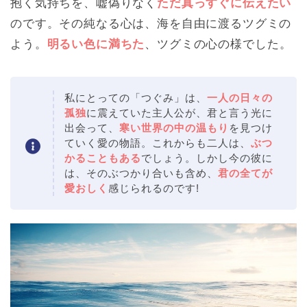
抱く気持ちを、嘘偽りなく
ただ真っすぐに伝えたい
のです。その純なる心は、海を自由に渡るツグミの
よう。
明るい色に満ちた
、ツグミの心の様でした。
私にとっての「つぐみ」は、
一人の日々の
孤独
に震えていた主人公が、君と言う光に
出会って、
寒い世界の中の温もり
を見つけ
ていく愛の物語。これからも二人は、
ぶつ
かることもある
でしょう。しかし今の彼に
は、そのぶつかり合いも含め、
君の全てが
愛おしく
感じられるのです!