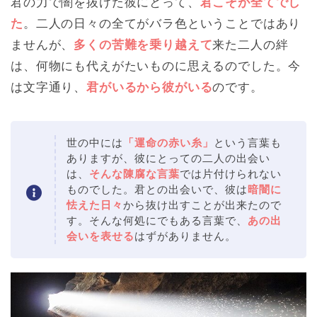
君の力で闇を抜けた彼にとって、
君こそが全てでし
た
。二人の日々の全てがバラ色ということではあり
ませんが、
多くの苦難を乗り越えて
来た二人の絆
は、何物にも代えがたいものに思えるのでした。今
は文字通り、
君がいるから彼がいる
のです。
世の中には
「運命の赤い糸」
という言葉も
ありますが、彼にとっての二人の出会い
は、
そんな陳腐な言葉
では片付けられない
ものでした。君との出会いで、彼は
暗闇に
怯えた日々
から抜け出すことが出来たので
す。そんな何処にでもある言葉で、
あの出
会いを表せる
はずがありません。