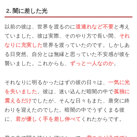
2. 闇に差した光
以前の彼は、世界を渡るのに
道連れなど不要
と考え
ていました。彼は実際、そのやり方で長い間、
それ
なりに充実した
世界を渡っていたのです。しかしあ
る日突然、自分とは無縁と思っていた不安感が彼を
襲いました。これからも、
ずっと一人なのか
。
それなりに明るかったはずの彼の日々は、
一気に光
を失いました
。彼は、迷い込んだ暗闇の中で
孤独に
震えるだけ
でしたが、そんな日々もまた、唐突に終
わりを迎えたのでした。暗闇の中でうずくまる彼
に、
君が優しく手を差し伸べて
くれたからです。