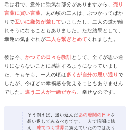
君は君で、意外に強気な部分がありますから、
売り
言葉に買い言葉
。あの頃の二人は、ぶつかってばか
りで
互いに嫌気が差して
いましたし、二人の道が離
れそうになることもありました。ただ結果として、
幸運の気まぐれが
二人を繋ぎとめて
くれました。
彼は今、
かつての日々を教訓
として、全てが思い通
りにならないことに感謝するようになっていまし
た。そもそも、一人の頃は
多くが自分の思い通り
で
したが、今ほどの幸福感を覚えることもありません
でした。
違う二人が一緒だから
、幸せなのです。
そう例えば、迷い込んだ
あの暗闇の日々
を
想い返してみるべきです。一人で暗闇に怯
え、
凍てつく世界
に震えていたのではあり