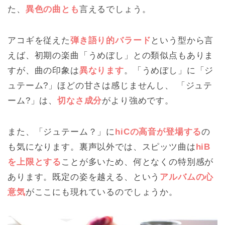
た、
異色の曲とも
言えるでしょう。
アコギを従えた
弾き語り的バラード
という型から言
えば、初期の楽曲「うめぼし」との類似点もありま
すが、曲の印象は
異なります
。「うめぼし」に「ジ
ュテーム?」ほどの甘さは感じませんし、 「ジュテ
ーム?」は、
切なさ成分
がより強めです。
また、「ジュテーム？」に
hiCの高音が登場する
の
も気になります。裏声以外では、スピッツ曲は
hiB
を上限とする
ことが多いため、何となくの特別感が
あります。既定の姿を越える、という
アルバムの心
意気
がここにも現れているのでしょうか。