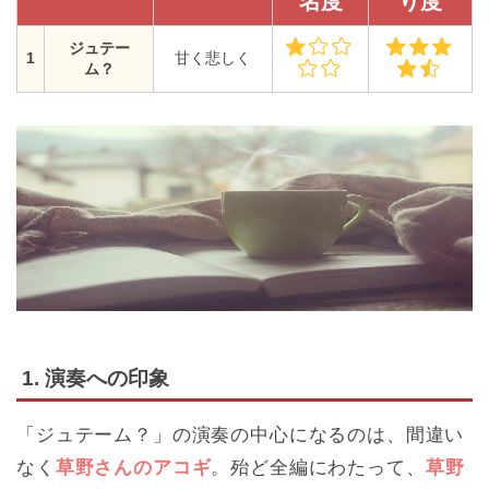
名度
り度
ジュテー
1
甘く悲しく
ム？
1. 演奏への印象
「ジュテーム？」の演奏の中心になるのは、間違い
なく
草野さんのアコギ
。殆ど全編にわたって、
草野