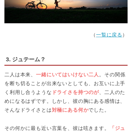
（
一覧に戻る
）
3. ジュテーム？
二人は本来、
一緒にいてはいけない二人
。その関係
を断ち切ることが出来ないとしても、お互いに上手
く利用し合うような
ドライさを持つのが
、二人のた
めになるはずです。しかし、彼の胸にある感情は、
そんなドライさとは
対極にある何か
でした。
その何かに最も近い言葉を、彼は呟きます。
「ジュ