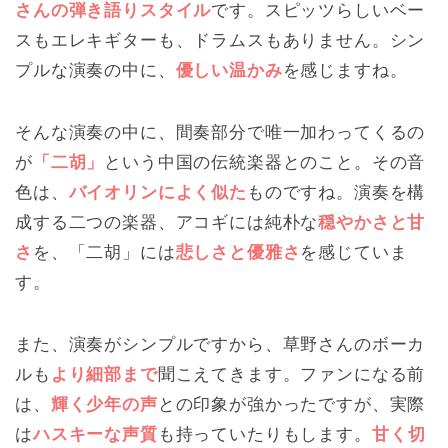
さんの弾き語りスタイル
です。スピッツらしいベー
スもエレキギターも、ドラムスもありません。シン
プルな演奏の中に、
優しい温かみ
を感じますね。
そんな演奏の中に、間奏部分で唯一加わってくるの
が
「二胡」
という中国の伝統楽器とのこと。その音
色は、
バイオリンによく似た
ものですね。演奏を構
成する二つの楽器、アコギには純朴な
穏やかさと甘
さ
を、「二胡」には
悲しさと優雅さ
を感じていま
す。
また、演奏がシンプルですから、草野さんのボーカ
ルも
より細部まで
聞こえてきます。ファンになる前
は、
輝く少年の声
との印象が強かったですが、実際
は
ハスキーな声質
も持っていたりもします。
甘く切