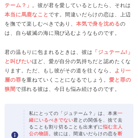
テーム？」
。彼が君を愛しているとしたら、それは
本当に馬鹿なこと
です。間違いだらけの恋は、上辺
を撫でて楽しむべきであり、
本気で身を沈める
の
は、自ら破滅の海に飛び込むようなものです。
君の温もりに包まれるときは、彼は
「ジュテーム!」
と叫びたい
ほど、愛が自分の気持ちだと認めたくな
ります。ただ、もし彼がその道を往くなら、
より一
層の罪
を重ねていくことになるでしょう。
愛と罪の
狭間
で揺れる彼は、今日も悩み続けるのです。
私にとっての「ジュテーム？」は、本来
一
緒にいるべきでない
君との関係を、捨て去
ることも割り切ることも出来ずに
悩む主人
公の物語
。彼には、間違いだらけの恋を
断