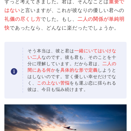
ずっと考えてきました。君は、そんなことは
重要で
はない
と言いますが、これが彼なりの優しい君への
礼儀の尽くし方
でした。もし、
二人の関係が単純明
快
であったなら、どんなに楽だったでしょうか。
そう本当は、彼と君は
一緒にいてはいけな
い二人
なのです。彼も君も、そのことを十
分に理解しています。だから君は、
二人の
間にある何か
を
具体的な形で定義
しようと
はしないのです。甘く優しい幸せだけでな
く、
この上ない苦悩
をも運ぶ恋に揺られる
彼は、今日も悩み続けます。