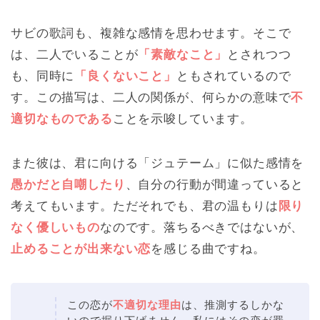
サビの歌詞も、複雑な感情を思わせます。そこで
は、二人でいることが
「素敵なこと」
とされつつ
も、同時に
「良くないこと」
ともされているので
す。この描写は、二人の関係が、何らかの意味で
不
適切なものである
ことを示唆しています。
また彼は、君に向ける「ジュテーム」に似た感情を
愚かだと自嘲したり
、自分の行動が間違っていると
考えてもいます。ただそれでも、君の温もりは
限り
なく優しいもの
なのです。落ちるべきではないが、
止めることが出来ない恋
を感じる曲ですね。
この恋が
不適切な理由
は、推測するしかな