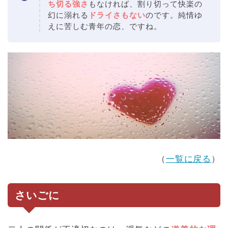
ち切る強さ
もなければ、割り切って快楽の
幻に溺れる
ドライさもない
のです。純情ゆ
えに苦しむ青年の恋、ですね。
（
一覧に戻る
）
さいごに