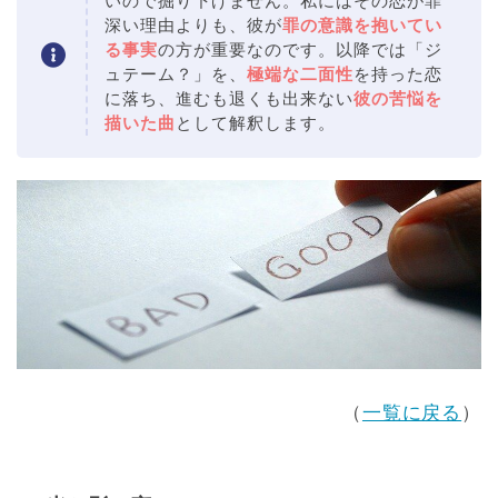
いので掘り下げません。私にはその恋が罪
深い理由よりも、彼が
罪の意識を抱いてい
る事実
の方が重要なのです。以降では「ジ
ュテーム？」を、
極端な二面性
を持った恋
に落ち、進むも退くも出来ない
彼の苦悩を
描いた曲
として解釈します。
（
一覧に戻る
）