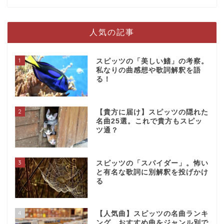
人気の記事
1
スピッツの「美しい鰭」の考察。
私なりの曲感想や歌詞解釈を語
る！
2
【貴方に届け】スピッツの隠れた
名曲25選。これで貴方もスピッ
ツ通？
3
スピッツの「スパイダー」。怖い
と有名な歌詞に別解釈を投げかけ
る
4
【人気曲】スピッツの名曲ランキ
ング。おすすめ曲をジャンル別で