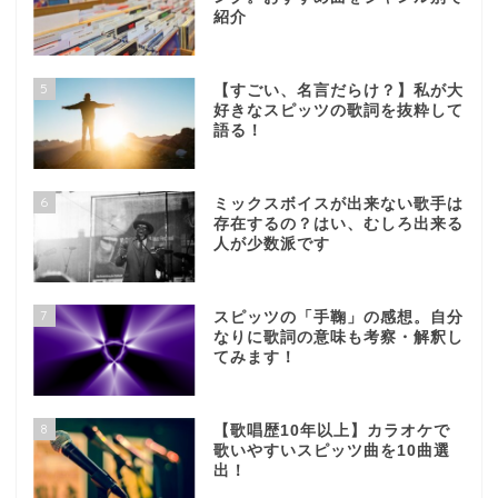
紹介
5
【すごい、名言だらけ？】私が大
好きなスピッツの歌詞を抜粋して
語る！
6
ミックスボイスが出来ない歌手は
存在するの？はい、むしろ出来る
人が少数派です
7
スピッツの「手鞠」の感想。自分
なりに歌詞の意味も考察・解釈し
てみます！
8
【歌唱歴10年以上】カラオケで
歌いやすいスピッツ曲を10曲選
出！