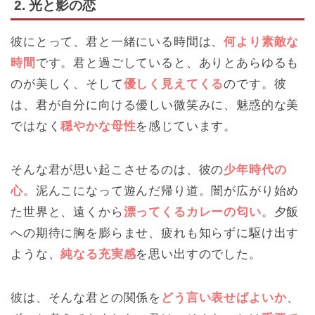
2. 光と影の恋
彼にとって、君と一緒にいる時間は、
何より素敵な
時間
です。君と過ごしていると、ありとあらゆるも
のが美しく、そして
優しく見えてくる
のです。彼
は、君が自分に向ける優しい微笑みに、魅惑的な美
ではなく
穏やかな母性
を感じています。
そんな君が思い起こさせるのは、彼の
少年時代の
心
。泥んこになって遊んだ帰り道。闇が広がり始め
た世界と、遠くから
漂ってくるカレーの匂い
。夕飯
への期待に胸を膨らませ、疲れも知らずに駆け出す
ような、
純なる充実感
を思い出すのでした。
彼は、そんな君との関係を
どう言い表せばよいか
、