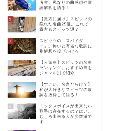
考察。私なりの曲感想や歌
詞解釈を語る！
【貴方に届け】スピッツの
2
隠れた名曲25選。これで
貴方もスピッツ通？
スピッツの「スパイダ
3
ー」。怖いと有名な歌詞に
別解釈を投げかける
【人気曲】スピッツの名曲
4
ランキング。おすすめ曲を
ジャンル別で紹介
【すごい、名言だらけ？】
5
私が大好きなスピッツの歌
詞を抜粋して語る！
ミックスボイスが出来ない
6
歌手は存在するの？はい、
むしろ出来る人が少数派で
す