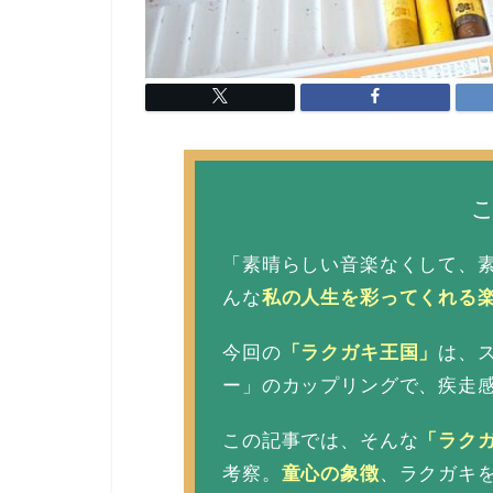
「素晴らしい音楽なくして、
んな
私の人生を彩ってくれる
今回の
「ラクガキ王国
」
は、ス
ー」のカップリングで、疾走
この記事では、そんな
「ラク
考察。
童心の象徴
、ラクガキ