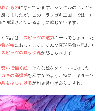
溢れたもの
になっています。シングルのペアだっ
を感じましたが、この「ラクガキ王国」では、ロ
的に強調されているように感じています。
さや気品は、
スピッツの魅力
の一つでしょう。た
勝負が軸
にあってこそ。そんな直球勝負を思わせ
、
スピッツのロック魂
が感じられます。
、
勢いで描く絵
。そんな絵をタイトルに冠した
クガキの高揚感
を示すかのよう。特に、ギターソ
の具をぶちまける
が如き勢いがありますね。