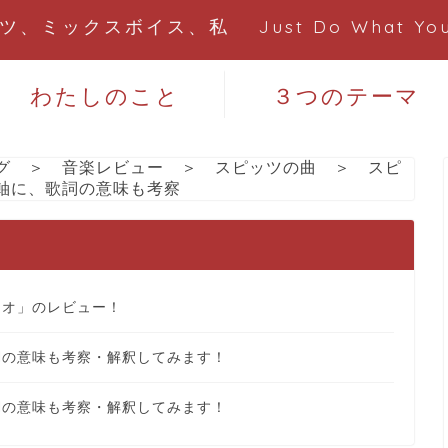
、ミックスボイス、私 Just Do What You
わたしのこと
３つのテーマ
グ
＞
音楽レビュー
＞
スピッツの曲
＞
スピ
軸に、歌詞の意味も考察
ジオ」のレビュー！
詞の意味も考察・解釈してみます！
詞の意味も考察・解釈してみます！