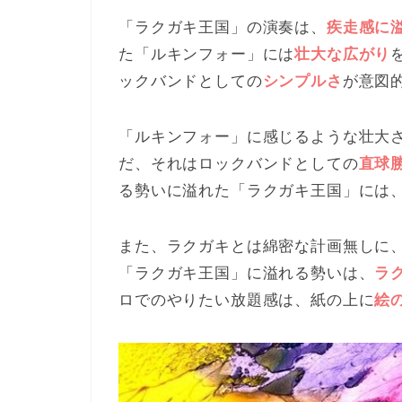
「ラクガキ王国」の演奏は、
疾走感に
た「ルキンフォー」には
壮大な広がり
ックバンドとしての
シンプルさ
が意図
「ルキンフォー」に感じるような壮大
だ、それはロックバンドとしての
直球
る勢いに溢れた「ラクガキ王国」には
また、ラクガキとは綿密な計画無しに
「ラクガキ王国」に溢れる勢いは、
ラ
ロでのやりたい放題感は、紙の上に
絵