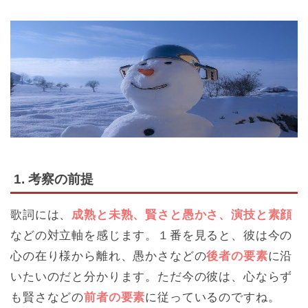
1. 考察の前提
歌詞には、
成熟と未熟、賢さと愚かさ、演技と素顔
などの対立軸を感じます。１番を見ると、彼は今の
心の在り様から離れ、愚かさなどの
後者の要素
に沿
いたいのだと分かります。ただ今の彼は、心ならず
も賢さなどの
前者の要素
に従っているのですね。