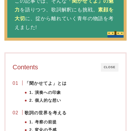
この記事では、そんな
「聞かせてよ」の魅
力
を語りつつ、歌詞解釈にも挑戦。
素顔を
大切
に、掟から離れていく青年の物語を考
えました!
Contents
CLOSE
「聞かせてよ」とは
1. 演奏への印象
2. 個人的な想い
歌詞の世界を考える
1. 考察の前提
2. 変化の予感