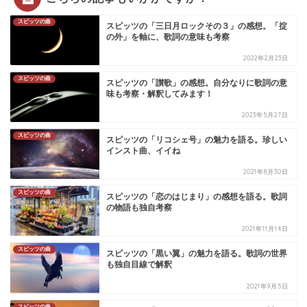
スピッツの曲
スピッツの「三日月ロックその３」の感想。「掟
の外」を軸に、歌詞の意味も考察
2022年2月23日
スピッツの曲
スピッツの「讃歌」の感想。自分なりに歌詞の意
味も考察・解釈してみます！
2023年5月27日
スピッツの曲
スピッツの「リコシェ号」の魅力を語る。珍しい
インスト曲、イイね
2021年8月30日
スピッツの曲
スピッツの「恋のはじまり」の感想を語る。歌詞
の物語も独自考察
2021年11月14日
スピッツの曲
スピッツの「黒い翼」の魅力を語る。歌詞の世界
も独自目線で解釈
2021年9月5日
スピッツの曲