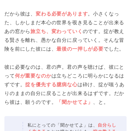
だから彼は、
変わる必要があります
。小さくなっ
た、しかしまだ本心の世界を覗き見ることが出来る
あの窓から
旅立ち、変わっていく
のです。掟が教え
る賢さを離れ、愚かな自分に戻っていく。そんな冒
険を前にした彼には、
最後の一押しが必要
でした。
彼に必要なのは、君の声。君の声を聴けば、彼にと
って
何が重要なのか
は立ちどころに明らかになるは
ずです。
掟を優先する臆病な心
は砕け、掟が嗤うあ
りのままの自分に戻ることが出来るはずです。だか
ら彼は、願うのです。
「聞かせてよ」
、と。
私にとっての「聞かせてよ」は、
自分らし