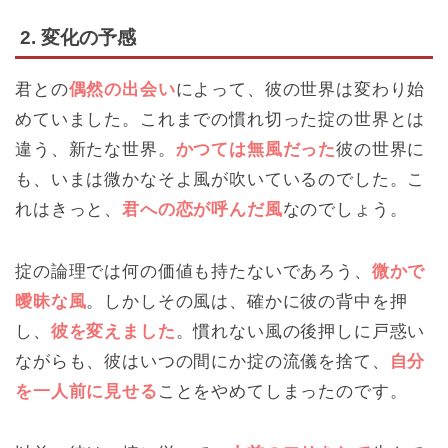
2. 変化の予感
君との
偶然の出会い
によって、彼の世界は変わり始
めていました。これまでの慣れ切った掟の世界とは
違う、新たな世界。
かつては無風だった
彼の世界に
も、いまは微かなそよ風が吹いているのでした。こ
れはきっと、
君への恋が呼んだ風
なのでしょう。
掟の論理では何の価値も持たないであろう、
微かで
曖昧な風
。しかしその風は、確かに彼の背中を押
し、
彼を変えました
。慣れない風の後押しに戸惑い
ながらも、彼はいつの間にか掟の流儀を捨て、
自分
を一人前に見せる
ことをやめてしまったのです。