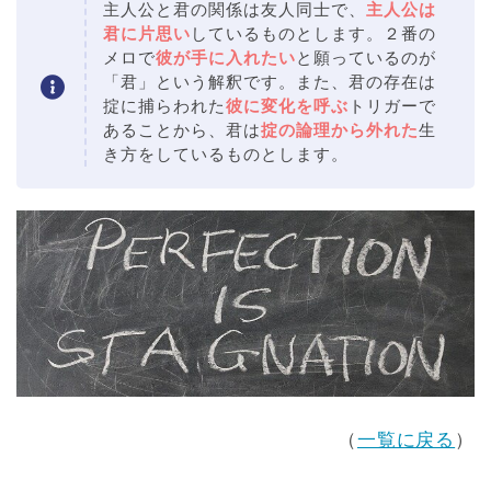
主人公と君の関係は友人同士で、
主人公は
君に片思い
しているものとします。２番の
メロで
彼が手に入れたい
と願っているのが
「君」という解釈です。また、君の存在は
掟に捕らわれた
彼に変化を呼ぶ
トリガーで
あることから、君は
掟の論理から外れた
生
き方をしているものとします。
（
一覧に戻る
）