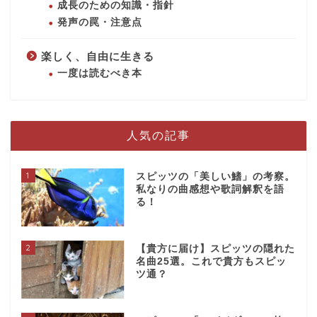
成長のための知識・指針
発声の罠・注意点
楽しく、自由に生きる
一度は読むべき本
人気の記事
1
スピッツの「美しい鰭」の考察。
私なりの曲感想や歌詞解釈を語
る！
2
【貴方に届け】スピッツの隠れた
名曲25選。これで貴方もスピッ
ツ通？