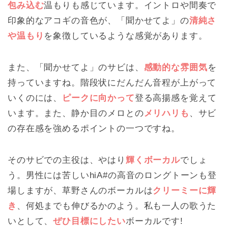
包み込む
温もりも感じています。イントロや間奏で
印象的なアコギの音色が、「聞かせてよ」の
清純さ
や温もり
を象徴しているような感覚があります。
また、「聞かせてよ」のサビは、
感動的な雰囲気
を
持っていますね。階段状にだんだん音程が上がって
いくのには、
ピークに向かって
登る高揚感を覚えて
います。また、静か目のメロとの
メリハリも
、サビ
の存在感を強めるポイントの一つですね。
そのサビでの主役は、やはり
輝くボーカル
でしょ
う。男性には苦しいhiA#の高音のロングトーンも登
場しますが、草野さんのボーカルは
クリーミーに輝
き
、何処までも伸びるかのよう。私も一人の歌うた
いとして、
ぜひ目標にしたい
ボーカルです!