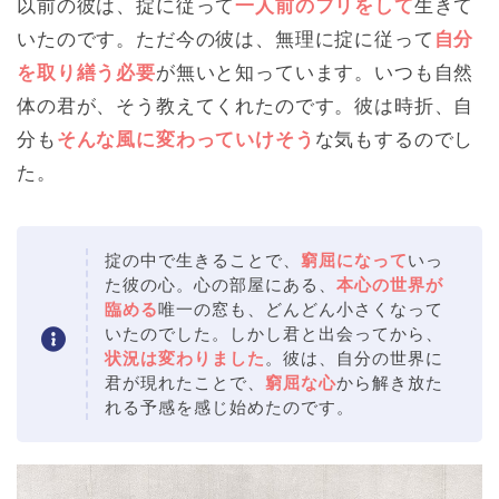
以前の彼は、掟に従って
一人前のフリをして
生きて
いたのです。ただ今の彼は、無理に掟に従って
自分
を取り繕う必要
が無いと知っています。いつも自然
体の君が、そう教えてくれたのです。彼は時折、自
分も
そんな風に変わっていけそう
な気もするのでし
た。
掟の中で生きることで、
窮屈になって
いっ
た彼の心。心の部屋にある、
本心の世界が
臨める
唯一の窓も、どんどん小さくなって
いたのでした。しかし君と出会ってから、
状況は変わりました
。彼は、自分の世界に
君が現れたことで、
窮屈な心
から解き放た
れる予感を感じ始めたのです。