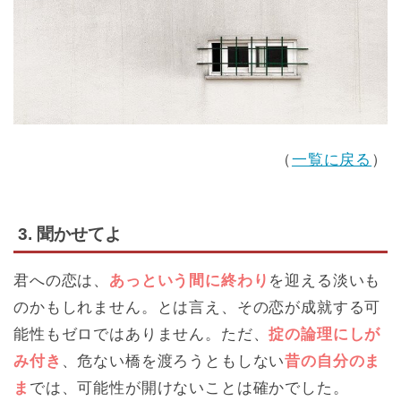
（
一覧に戻る
）
3. 聞かせてよ
君への恋は、
あっという間に終わり
を迎える淡いも
のかもしれません。とは言え、その恋が成就する可
能性もゼロではありません。ただ、
掟の論理にしが
み付き
、危ない橋を渡ろうともしない
昔の自分のま
ま
では、可能性が開けないことは確かでした。