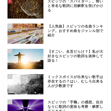
3
スピッツの「スパイダー」。怖い
と有名な歌詞に別解釈を投げかけ
る
4
【人気曲】スピッツの名曲ランキ
ング。おすすめ曲をジャンル別で
紹介
5
【すごい、名言だらけ？】私が大
好きなスピッツの歌詞を抜粋して
語る！
6
ミックスボイスが出来ない歌手は
存在するの？はい、むしろ出来る
人が少数派です
7
スピッツの「手鞠」の感想。自分
なりに歌詞の意味も考察・解釈し