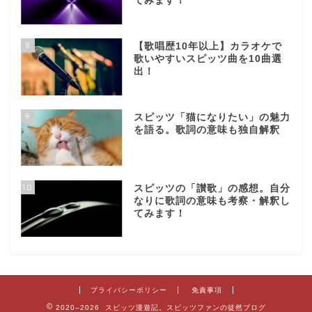
てみます！
8
【歌唱歴10年以上】カラオケで
歌いやすいスピッツ曲を10曲選
出！
9
スピッツ「猫になりたい」の魅力
を語る。歌詞の意味も独自解釈
10
スピッツの「讃歌」の感想。自分
なりに歌詞の意味も考察・解釈し
てみます！
プライバシーポリシー
免責事項
2020–2026 スピッツ漫遊記。スピッツファンの徒然ブログ