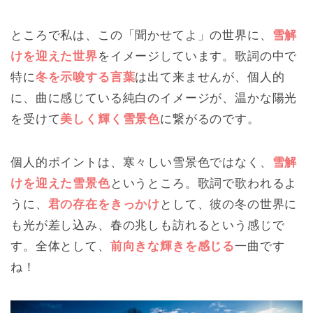
ところで私は、この「聞かせてよ」の世界に、
雪解
けを迎えた世界
をイメージしています。歌詞の中で
特に
冬を示唆する言葉
は出て来ませんが、個人的
に、曲に感じている純白のイメージが、温かな陽光
を受けて
美しく輝く雪景色
に繋がるのです。
個人的ポイントは、寒々しい雪景色ではなく、
雪解
けを迎えた雪景色
というところ。歌詞で歌われるよ
うに、
君の存在をきっかけ
として、彼の冬の世界に
も光が差し込み、春の兆しも訪れるという感じで
す。全体として、
前向きな輝きを感じる
一曲です
ね！