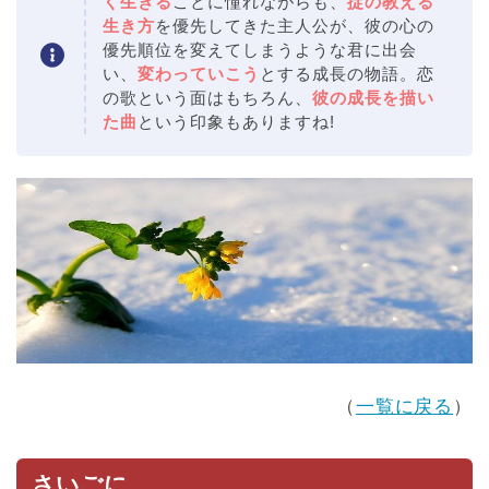
く生きる
ことに憧れながらも、
掟の教える
生き方
を優先してきた主人公が、彼の心の
優先順位を変えてしまうような君に出会
い、
変わっていこう
とする成長の物語。恋
の歌という面はもちろん、
彼の成長を描い
た曲
という印象もありますね!
（
一覧に戻る
）
さいごに