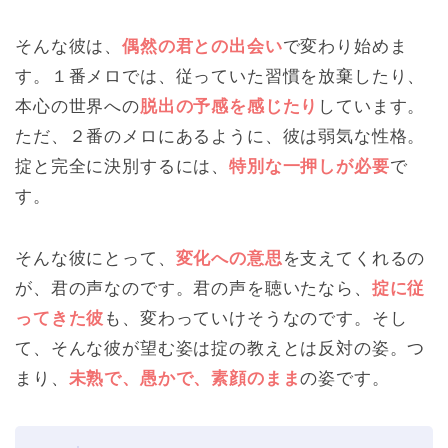
そんな彼は、
偶然の君との出会い
で変わり始めま
す。１番メロでは、従っていた習慣を放棄したり、
本心の世界への
脱出の予感を感じたり
しています。
ただ、２番のメロにあるように、彼は弱気な性格。
掟と完全に決別するには、
特別な一押しが必要
で
す。
そんな彼にとって、
変化への意思
を支えてくれるの
が、君の声なのです。君の声を聴いたなら、
掟に従
ってきた彼
も、変わっていけそうなのです。そし
て、そんな彼が望む姿は掟の教えとは反対の姿。つ
まり、
未熟で、愚かで、素顔のまま
の姿です。